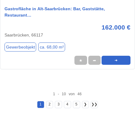
Gastrofläche in Alt-Saarbrücken: Bar, Gaststätte,
Restaurant…
162.000 €
Saarbrücken, 66117
Gewerbeobjekt
ca. 68,00 m²
★
➦
➜
1 - 10 von 46
1
2
3
4
5
❯
❯❯