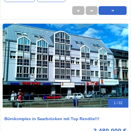
★
➦
➜
1 / 32
Bürokomplex in Saarbrücken mit Top Rendite!!!
2.480.000 €