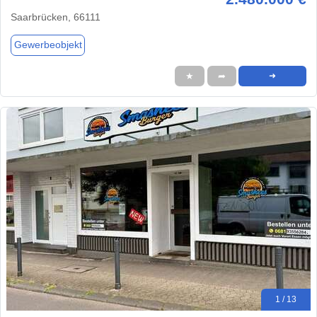
Saarbrücken, 66111
Gewerbeobjekt
★
➦
➜
1 / 13