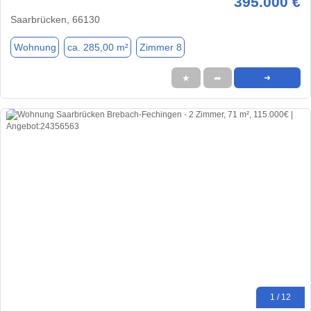
395.000 €
Saarbrücken, 66130
Wohnung
ca. 285,00 m²
Zimmer 8
★
➦
➜
1 / 12