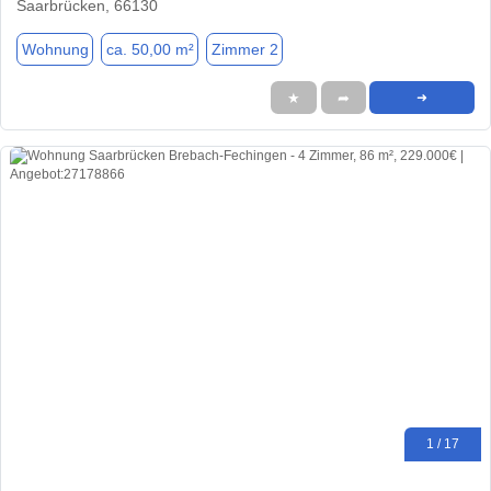
Saarbrücken, 66130
Wohnung
ca. 50,00 m²
Zimmer 2
★
➦
➜
1 / 17