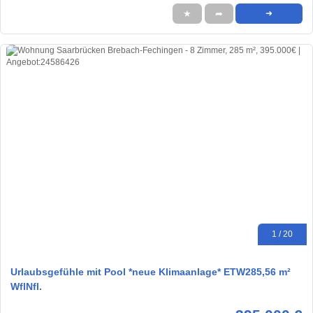
★
➦
➜
1 / 20
Urlaubsgefühle mit Pool *neue Klimaanlage* ETW285,56 m²
WflNfl.