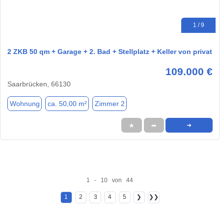
1 / 9
2 ZKB 50 qm + Garage + 2. Bad + Stellplatz + Keller von privat
109.000 €
Saarbrücken, 66130
Wohnung
ca. 50,00 m²
Zimmer 2
★
➦
➜
1 - 10 von 44
1
2
3
4
5
❯
❯❯