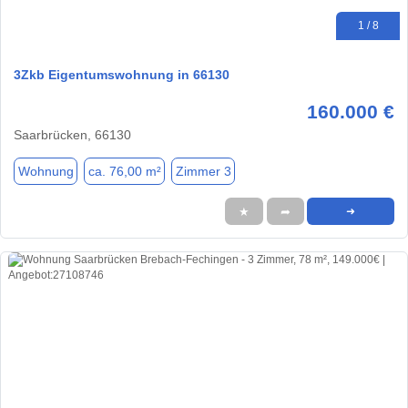
1 / 8
3Zkb Eigentumswohnung in 66130
160.000 €
Saarbrücken, 66130
Wohnung
ca. 76,00 m²
Zimmer 3
★
➦
➜