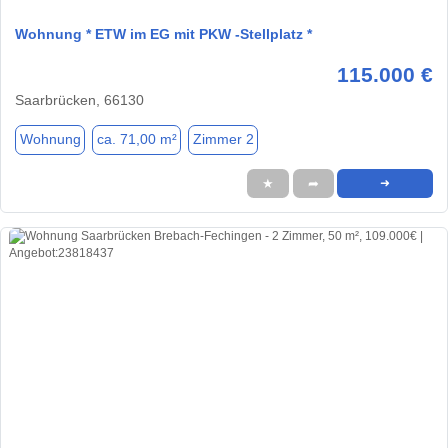
Wohnung * ETW im EG mit PKW -Stellplatz *
115.000 €
Saarbrücken, 66130
Wohnung
ca. 71,00 m²
Zimmer 2
★
➦
➜