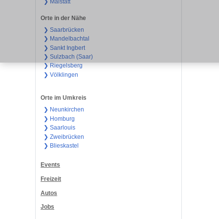
❯ Malstatt
Orte in der Nähe
❯ Saarbrücken
❯ Mandelbachtal
❯ Sankt Ingbert
❯ Sulzbach (Saar)
❯ Riegelsberg
❯ Völklingen
Orte im Umkreis
❯ Neunkirchen
❯ Homburg
❯ Saarlouis
❯ Zweibrücken
❯ Blieskastel
Events
Freizeit
Autos
Jobs