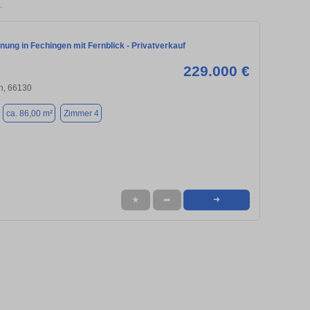
.
ung in Fechingen mit Fernblick - Privatverkauf
229.000 €
n, 66130
ca. 86,00 m²
Zimmer 4
★
➦
➜