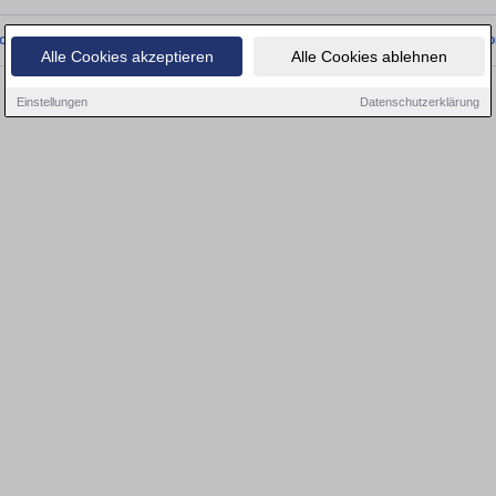
onnten wir derzeit keine passenden Objekte finden. Schauen Sie bald wieder vo
Alle Cookies akzeptieren
Alle Cookies ablehnen
Einstellungen
Datenschutzerklärung