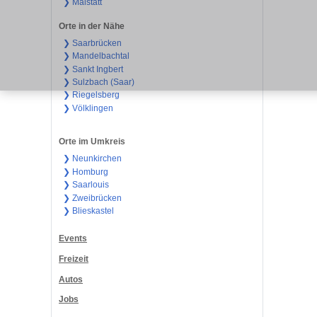
❯ Malstatt
Orte in der Nähe
❯ Saarbrücken
❯ Mandelbachtal
❯ Sankt Ingbert
❯ Sulzbach (Saar)
❯ Riegelsberg
❯ Völklingen
Orte im Umkreis
❯ Neunkirchen
❯ Homburg
❯ Saarlouis
❯ Zweibrücken
❯ Blieskastel
Events
Freizeit
Autos
Jobs