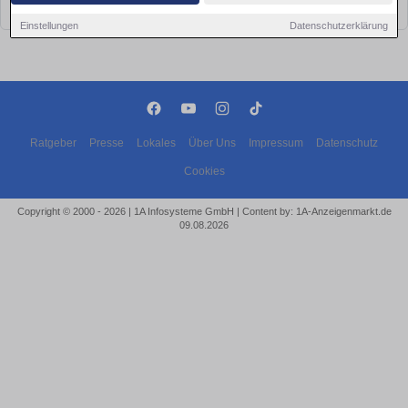
bald wieder vorbei!
Einstellungen
Datenschutzerklärung
Ratgeber
Presse
Lokales
Über Uns
Impressum
Datenschutz
Cookies
Copyright © 2000 - 2026 | 1A Infosysteme GmbH | Content by: 1A-Anzeigenmarkt.de
09.08.2026