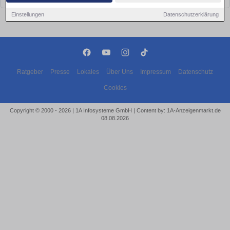
Einstellungen
Datenschutzerklärung
Ratgeber
Presse
Lokales
Über Uns
Impressum
Datenschutz
Cookies
Copyright © 2000 - 2026 | 1A Infosysteme GmbH | Content by: 1A-Anzeigenmarkt.de
08.08.2026