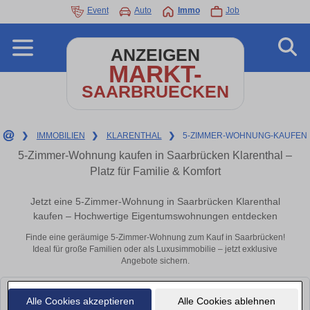
Event
Auto
Immo
Job
ANZEIGEN
MARKT-
SAARBRUECKEN
❯
IMMOBILIEN
❯
KLARENTHAL
❯
5-ZIMMER-WOHNUNG-KAUFEN
5-Zimmer-Wohnung kaufen in Saarbrücken Klarenthal –
Platz für Familie & Komfort
Jetzt eine 5-Zimmer-Wohnung in Saarbrücken Klarenthal
kaufen – Hochwertige Eigentumswohnungen entdecken
Finde eine geräumige 5-Zimmer-Wohnung zum Kauf in Saarbrücken!
Ideal für große Familien oder als Luxusimmobilie – jetzt exklusive
Angebote sichern.
Leider konnten wir derzeit keine passenden Objekte finden. Schauen Sie
Alle Cookies akzeptieren
Alle Cookies ablehnen
bald wieder vorbei!