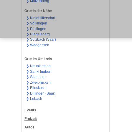
❯ Matzenberg
Orte in der Nähe
❯ Kleinblittersdorf
❯ Völklingen
❯ Püttlingen
❯ Riegelsberg
❯ Sulzbach (Saar)
❯ Wadgassen
Orte im Umkreis
❯ Neunkirchen
❯ Sankt Ingbert
❯ Saarlouis
❯ Zweibrücken
❯ Blieskastel
❯ Dillingen (Saar)
❯ Lebach
Events
Freizeit
Autos