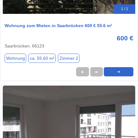
1 / 1
Wohnung zum Mieten in Saarbrücken 600 € 55.6 m²
600 €
Saarbrücken, 66123
Wohnung
ca. 55,60 m²
Zimmer 2
★
➦
➜