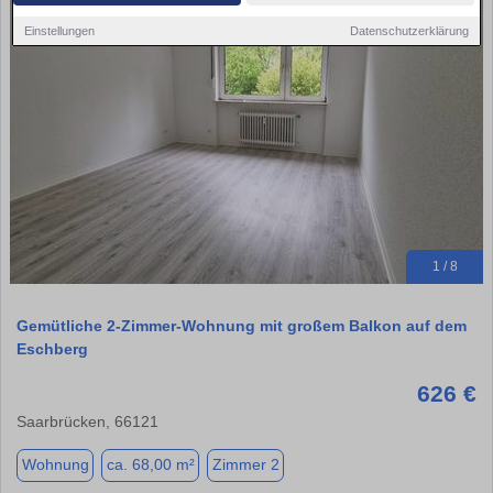
Einstellungen
Datenschutzerklärung
1 / 8
Gemütliche 2-Zimmer-Wohnung mit großem Balkon auf dem
Eschberg
626 €
Saarbrücken, 66121
Wohnung
ca. 68,00 m²
Zimmer 2