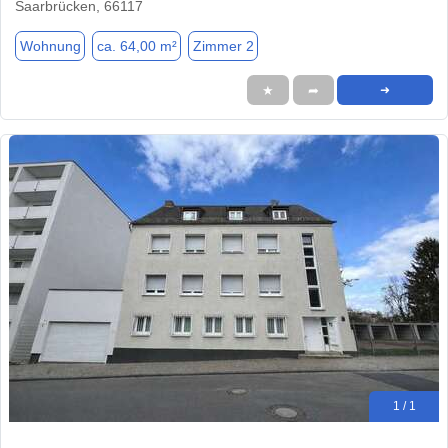
Saarbrücken, 66117
Wohnung
ca. 64,00 m²
Zimmer 2
★
➦
➜
1 / 1