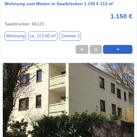
Wohnung zum Mieten in Saarbrücken 1.150 € 113 m²
1.150 €
Saarbrücken, 66123
Wohnung
ca. 113,00 m²
Zimmer 2
★
➦
➜