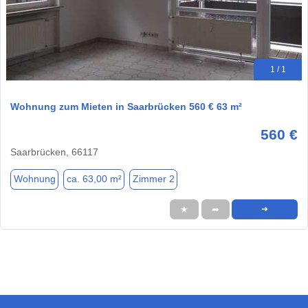
1 / 1
Wohnung zum Mieten in Saarbrücken 560 € 63 m²
560 €
Saarbrücken, 66117
Wohnung
ca. 63,00 m²
Zimmer 2
★
➦
➜