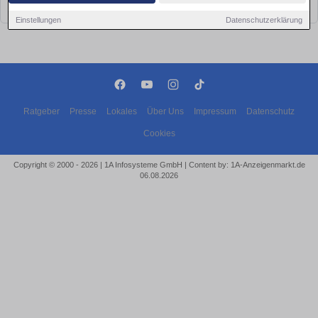
bald wieder vorbei!
Einstellungen
Datenschutzerklärung
Ratgeber
Presse
Lokales
Über Uns
Impressum
Datenschutz
Cookies
Copyright © 2000 - 2026 | 1A Infosysteme GmbH | Content by: 1A-Anzeigenmarkt.de
06.08.2026