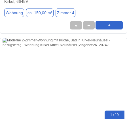
Kirkel, 66459
Wohnung
ca. 150,00 m²
Zimmer 4
★
➦
➜
1 / 19