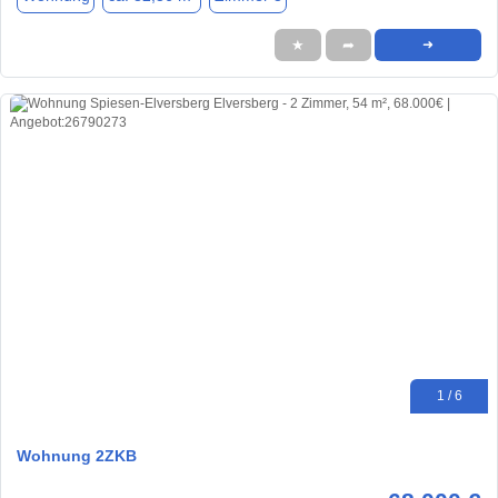
★
➦
➜
1 / 6
Wohnung 2ZKB