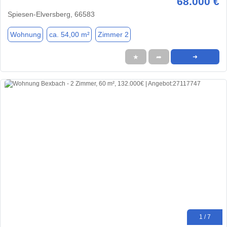
68.000 €
Spiesen-Elversberg, 66583
Wohnung
ca. 54,00 m²
Zimmer 2
★
➦
➜
1 / 7