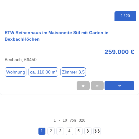
1 / 20
ETW Reihenhaus im Maisonette Stil mit Garten in
BexbachHöchen
259.000 €
Bexbach, 66450
Wohnung
ca. 110,00 m²
Zimmer 3.5
★
➦
➜
1 - 10 von 326
1
2
3
4
5
❯
❯❯