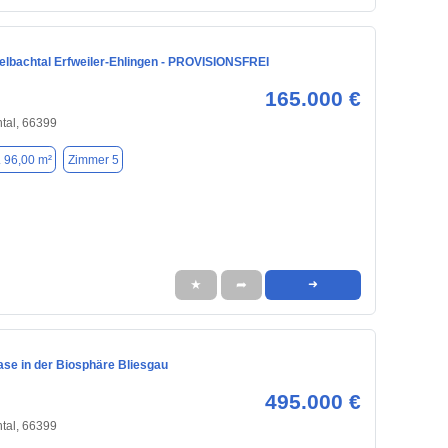
lbachtal Erfweiler-Ehlingen - PROVISIONSFREI
165.000 €
tal, 66399
. 96,00 m²
Zimmer 5
★
➦
➜
ase in der Biosphäre Bliesgau
495.000 €
tal, 66399