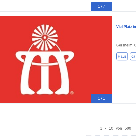
1 / 7
Viel Platz 
Gersheim, 
Haus
ca
1 / 1
1 - 10 von 500