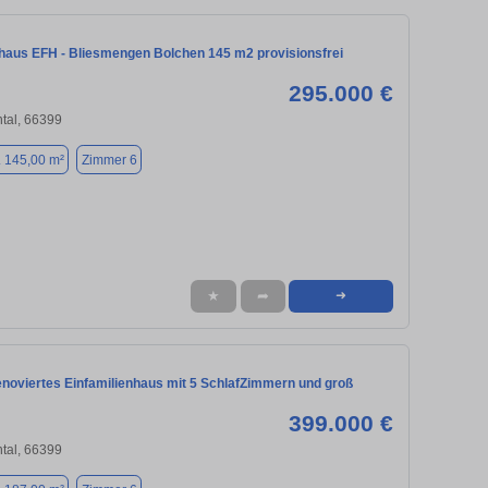
nhaus EFH - Bliesmengen Bolchen 145 m2 provisionsfrei
295.000 €
tal, 66399
. 145,00 m²
Zimmer 6
★
➦
➜
enoviertes Einfamilienhaus mit 5 SchlafZimmern und groß
399.000 €
tal, 66399