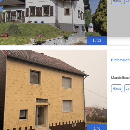
Haus
ca
1 / 13
Einfamilie
Mandelbach
Haus
ca
1 / 6