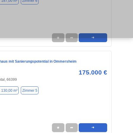
. 187,00 m²
Zimmer 6
★
➦
➜
nhaus mit Sanierungspotential in Ommersheim
175.000 €
tal, 66399
. 130,00 m²
Zimmer 5
★
➦
➜