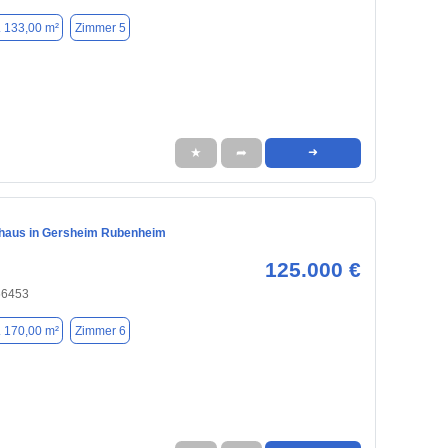
. 133,00 m²
Zimmer 5
★
➦
➜
nhaus in Gersheim Rubenheim
125.000 €
66453
. 170,00 m²
Zimmer 6