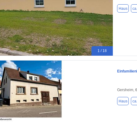
Haus
ca
1 / 18
Einfamilie
Gersheim, 
Haus
ca