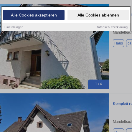
Einfamilie
Alle Cookies akzeptieren
Alle Cookies ablehnen
Einstellungen
Datenschutzerklärung
Mandelbach
Haus
ca
1 / 4
Komplett r
Mandelbach