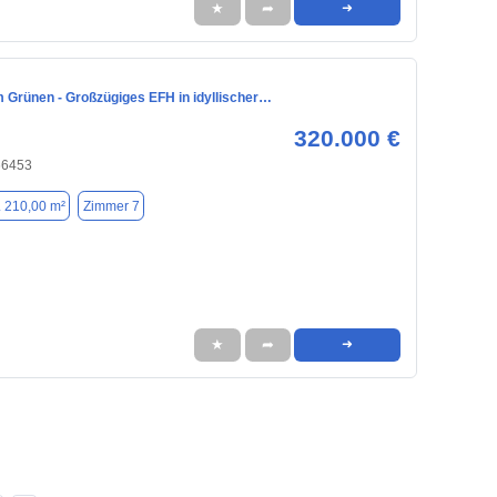
★
➦
➜
im Grünen - Großzügiges EFH in idyllischer…
320.000 €
66453
. 210,00 m²
Zimmer 7
★
➦
➜