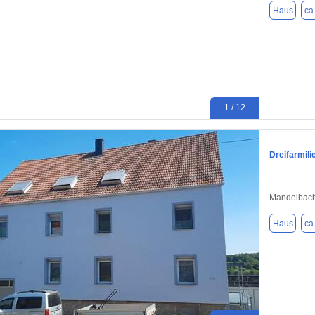
Haus
ca
1 / 12
Dreifarmil
Mandelbach
Haus
ca