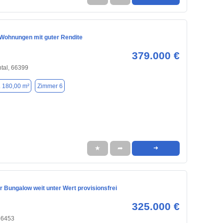
Wohnungen mit guter Rendite
379.000 €
tal, 66399
. 180,00 m²
Zimmer 6
★
➦
➜
 Bungalow weit unter Wert provisionsfrei
325.000 €
66453