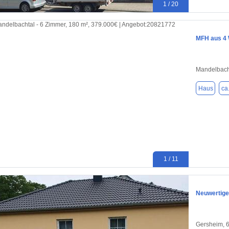
1 / 20
MFH aus 4 
Mandelbach
Haus
ca
1 / 11
Neuwertiger
Gersheim, 