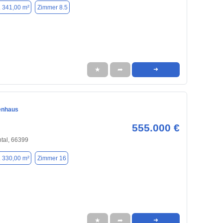
. 341,00 m²
Zimmer 8.5
★
➦
➜
ienhaus
555.000 €
tal, 66399
. 330,00 m²
Zimmer 16
★
➦
➜