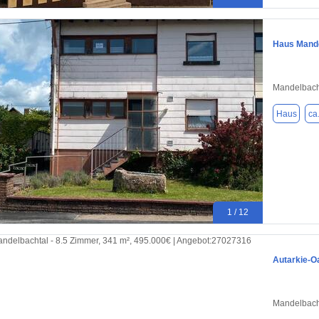
Haus Mande
Mandelbach
Haus
ca
1 / 12
Autarkie-O
Mandelbach