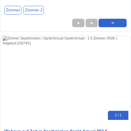
Zimmer
Zimmer 2
★
➦
➜
1 / 1