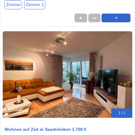
Zimmer
Zimmer 1
★
➦
➜
1 / 1
Wohnen auf Zeit in Saarbrücken 1.700 €