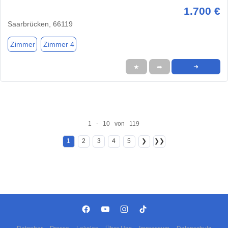
1.700 €
Saarbrücken, 66119
Zimmer
Zimmer 4
★
➦
➜
1 - 10 von 119
1
2
3
4
5
❯
❯❯