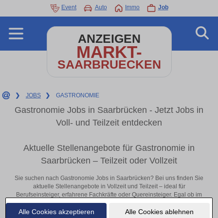
Event
Auto
Immo
Job
ANZEIGEN
MARKT-
SAARBRUECKEN
❯
JOBS
❯
GASTRONOMIE
Gastronomie Jobs in Saarbrücken - Jetzt Jobs in
Voll- und Teilzeit entdecken
Aktuelle Stellenangebote für Gastronomie in
Saarbrücken – Teilzeit oder Vollzeit
Sie suchen nach Gastronomie Jobs in Saarbrücken? Bei uns finden Sie
aktuelle Stellenangebote in Vollzeit und Teilzeit – ideal für
Berufseinsteiger, erfahrene Fachkräfte oder Quereinsteiger. Egal ob im
Büro, vor Ort oder remote: Entdecken Sie jetzt neue Chancen in Ihrer
Alle Cookies akzeptieren
Alle Cookies ablehnen
Region und bewerben Sie sich direkt auf passende Gastronomie-