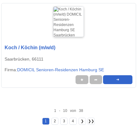
Koch / Köchin (m/w/d)
Saarbrücken, 66111
Firma:
DOMICIL Senioren-Residenzen Hamburg SE
★
➦
➜
1 - 10 von 38
1
2
3
4
❯
❯❯