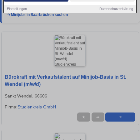
flexible Aushilfsstellen im
Spezialportal Minijobs-und-Nebenjobs.de
.
Einstellungen
Datenschutzerklärung
Minijobs in Saarbrücken suchen
Bürokraft mit Verkaufstalent auf Minijob-Basis in St.
Wendel (m/w/d)
Sankt Wendel, 66606
Firma:
Studienkreis GmbH
★
➦
➜