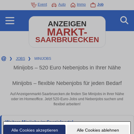
Event
Auto
Immo
Job
ANZEIGEN
MARKT-
SAARBRUECKEN
❯
JOBS
❯
MINIJOBS
Minijobs – 520 Euro Nebenjobs in Ihrer Nähe
Minijobs – flexible Nebenjobs für jeden Bedarf
Auf Anzeigenmarkt-Saarbruecken.de finden Sie Minijobs in Ihrer Nähe
oder im Homeoffice. Jetzt 520-Euro-Jobs und Nebenjobs suchen und
flexibel arbeiten!
Weitere Minijobs im Spezialportal
Die Stellenangebote auf diesem lokalen Anzeigenmarkt werden von 1A-
Alle Cookies akzeptieren
Alle Cookies ablehnen
Stellenmarkt.de bereitgestellt. Ergänzend findest du weitere Minijobs und