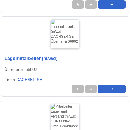
★
➦
➜
Lagermitarbeiter (m/w/d)
Überherrn, 66802
Firma:
DACHSER SE
★
➦
➜