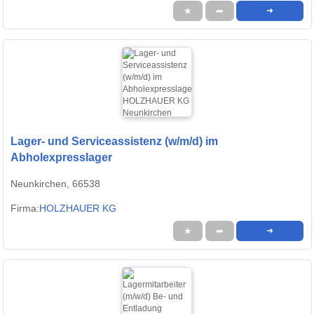
★
➦
➜
Lager- und Serviceassistenz (w/m/d) im
Abholexpresslager
Neunkirchen, 66538
Firma:
HOLZHAUER KG
★
➦
➜