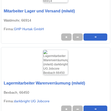
Mitarbeiter Lager und Versand (m/w/d)
Waldmohr, 66914
Firma:
GHP Hurtak GmbH
★
➦
➜
Lagermitarbeiter Warenverräumung (m/w/d)
Bexbach, 66450
Firma:
darkbright UG Jobcore
★
➦
➜