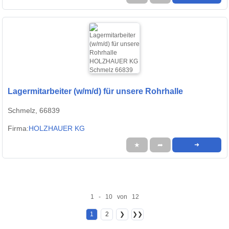
Lagermitarbeiter (w/m/d) für unsere Rohrhalle
Schmelz, 66839
Firma:
HOLZHAUER KG
★
➦
➜
1 - 10 von 12
1
2
❯
❯❯