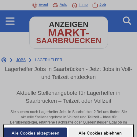
Event
Auto
Immo
Job
ANZEIGEN
MARKT-
SAARBRUECKEN
❯
JOBS
❯
LAGERHELFER
Lagerhelfer Jobs in Saarbrücken - Jetzt Jobs in Voll-
und Teilzeit entdecken
Aktuelle Stellenangebote für Lagerhelfer in
Saarbrücken – Teilzeit oder Vollzeit
Sie suchen nach Lagerhelfer Jobs in Saarbrücken? Bei uns finden Sie
aktuelle Stellenangebote in Vollzeit und Teilzeit – ideal für
Berufseinsteiger, erfahrene Fachkräfte oder Quereinsteiger. Egal ob im
Büro, vor Ort oder remote: Entdecken Sie jetzt neue Chancen in Ihrer
Alle Cookies akzeptieren
Alle Cookies ablehnen
Region und bewerben Sie sich direkt auf passende Lagerhelfer-Stellen