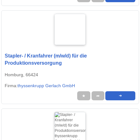
Stapler- / Kranfahrer (m/w/d) für die
Produktionsversorgung
Homburg, 66424
Firma:
thyssenkrupp Gerlach GmbH
★
➦
➜