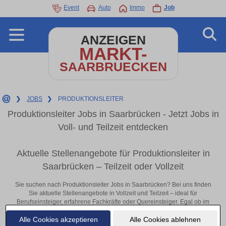
Event
Auto
Immo
Job
ANZEIGEN
MARKT-
SAARBRUECKEN
❯
JOBS
❯
PRODUKTIONSLEITER
Produktionsleiter Jobs in Saarbrücken - Jetzt Jobs in
Voll- und Teilzeit entdecken
Aktuelle Stellenangebote für Produktionsleiter in
Saarbrücken – Teilzeit oder Vollzeit
Sie suchen nach Produktionsleiter Jobs in Saarbrücken? Bei uns finden
Sie aktuelle Stellenangebote in Vollzeit und Teilzeit – ideal für
Berufseinsteiger, erfahrene Fachkräfte oder Quereinsteiger. Egal ob im
Büro, vor Ort oder remote: Entdecken Sie jetzt neue Chancen in Ihrer
Alle Cookies akzeptieren
Alle Cookies ablehnen
Region und bewerben Sie sich direkt auf passende Produktionsleiter-