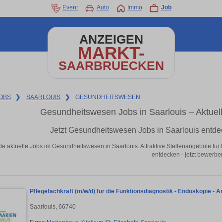
Event
Auto
Immo
Job
ANZEIGEN
MARKT-
SAARBRUECKEN
OBS
❯
SAARLOUIS
❯
GESUNDHEITSWESEN
Gesundheitswesen Jobs in Saarlouis – Aktuel
Jetzt Gesundheitswesen Jobs in Saarlouis entde
de aktuelle Jobs im Gesundheitswesen in Saarlouis. Attraktive Stellenangebote für
entdecken - jetzt bewerbe
Pflegefachkraft (m/w/d) für die Funktionsdiagnostik - Endoskopie - Ar
Saarlouis, 66740