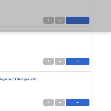
★
➦
➜
★
➦
➜
player:in mit Herz gesucht!
★
➦
➜