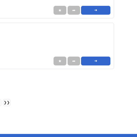
★
➦
➜
★
➦
➜
❯❯