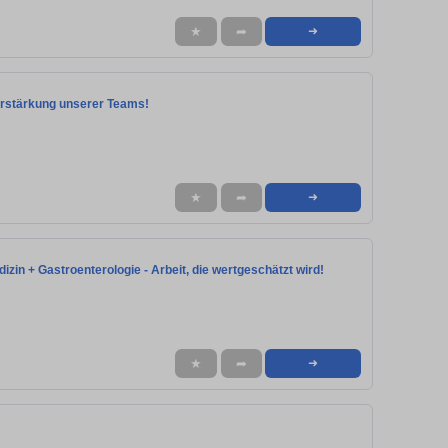
★
➦
➜
 Verstärkung unserer Teams!
★
➦
➜
dizin + Gastroenterologie - Arbeit, die wertgeschätzt wird!
★
➦
➜