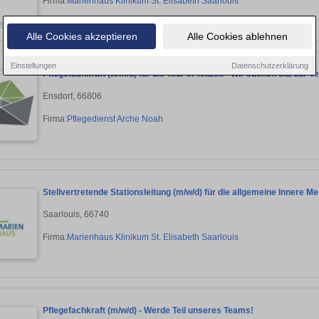
Firma:
Marienhaus Klinikum St. Elisabeth Saarlouis
Alle Cookies akzeptieren
Alle Cookies ablehnen
Einstellungen
Datenschutzerklärung
Pflegefachkraft (w/m/d) für die Tour in Teilzeit - Wir suchen SIE zur
Ensdorf, 66806
Firma:
Pflegedienst Arche Noah
Stellvertretende Stationsleitung (m/w/d) für die allgemeine Innere Me
Saarlouis, 66740
Firma:
Marienhaus Klinikum St. Elisabeth Saarlouis
Pflegefachkraft (m/w/d) - Werde Teil unseres Teams!