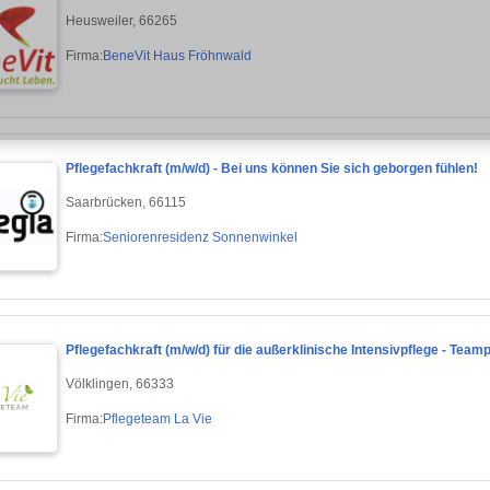
Heusweiler, 66265
Firma:
BeneVit Haus Fröhnwald
Pflegefachkraft (m/w/d) - Bei uns können Sie sich geborgen fühlen!
Saarbrücken, 66115
Firma:
Seniorenresidenz Sonnenwinkel
Pflegefachkraft (m/w/d) für die außerklinische Intensivpflege - Team
Völklingen, 66333
Firma:
Pflegeteam La Vie