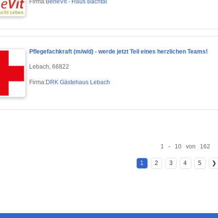
Firma:
BeneVit - Haus Bachtal
Pflegefachkraft (m/w/d) - werde jetzt Teil eines herzlichen Teams!
Lebach, 66822
Firma:
DRK Gästehaus Lebach
1 - 10 von 162
1
2
3
4
5
❯