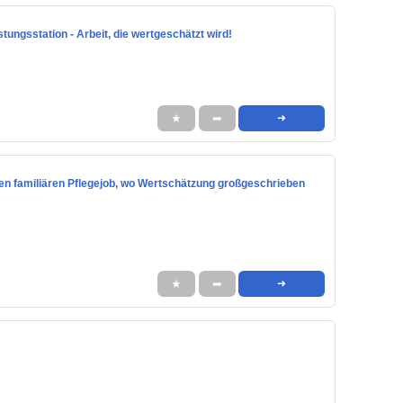
stungsstation - Arbeit, die wertgeschätzt wird!
★
➦
➜
einen familiären Pflegejob, wo Wertschätzung großgeschrieben
★
➦
➜