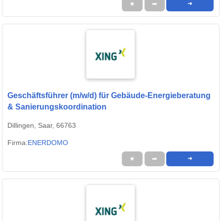
★
➦
➜
Geschäftsführer (m/w/d) für Gebäude-Energieberatung
& Sanierungskoordination
Dillingen, Saar, 66763
Firma:
ENERDOMO
★
➦
➜