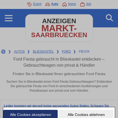
Event
Auto
Immo
Job
ANZEIGEN
MARKT-
SAARBRUECKEN
❯
AUTOS
❯
BLIESKASTEL
❯
FORD
❯
FIESTA
Ford Fiesta gebraucht in Blieskastel entdecken –
Gebrauchtwagen von privat & Händler
Finden Sie in Blieskastel Ihren gebrauchten Ford Fiesta
Suchen Sie in Blieskastel einen Ford Fiesta Gebrauchtwagen? Entdecken
Sie gebrauchte Fiesta von Ford in verschiedenen Ausführungen und
Preisklassen von privat und vom Händler.
Leider konnten wir derzeit keine passenden Autos finden. Schauen Sie
bald wieder vorbei!
Alle Cookies akzeptieren
Alle Cookies ablehnen