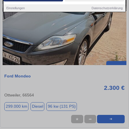
Einstellungen
Datenschutzerklärung
Ford Mondeo
2.300 €
Ottweiler, 66564
299.000 km
Diesel
96 kw (131 PS)
★
➦
➜