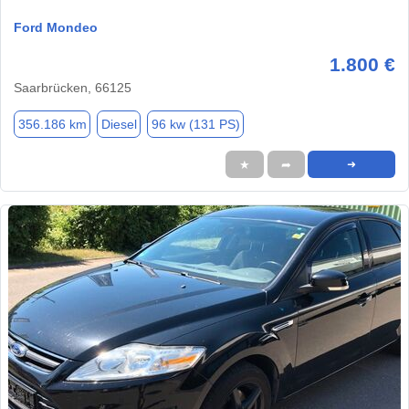
Ford Mondeo
1.800 €
Saarbrücken, 66125
356.186 km
Diesel
96 kw (131 PS)
★
➦
➜