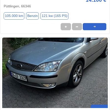
Püttlingen, 66346
105.000 km
Benzin
121 kw (165 PS)
★
➦
➜