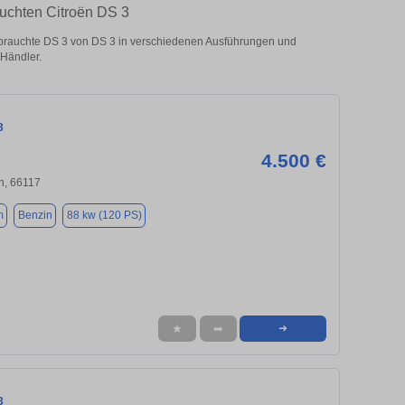
auchten Citroën DS 3
brauchte DS 3 von DS 3 in verschiedenen Ausführungen und
 Händler.
3
4.500 €
n, 66117
m
Benzin
88 kw (120 PS)
★
➦
➜
3