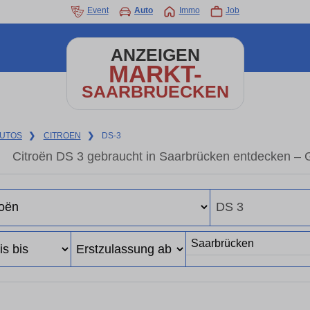
Event
Auto
Immo
Job
ANZEIGEN
MARKT-
SAARBRUECKEN
UTOS
❯
CITROEN
❯
DS-3
Citroën DS 3 gebraucht in Saarbrücken entdecken – 