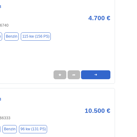
3
4.700 €
66740
m
Benzin
115 kw (156 PS)
★
➦
➜
3
10.500 €
 66333
Benzin
96 kw (131 PS)