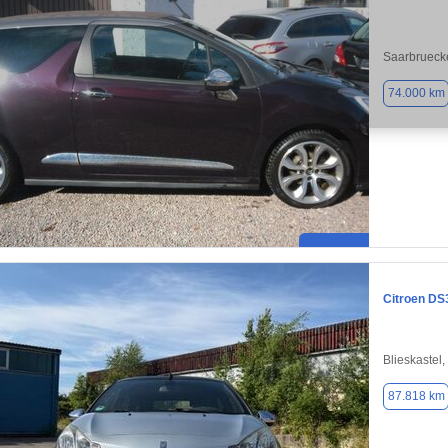
Saarbrueck
74.000 km
Citroen DS
Blieskastel
87.818 km