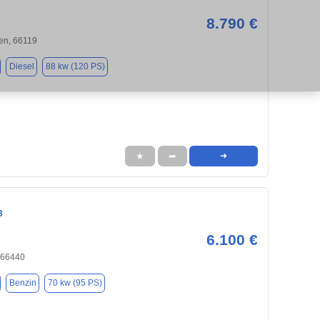
8.790 €
en, 66119
Diesel
88 kw (120 PS)
★
➦
➜
3
6.100 €
, 66440
Benzin
70 kw (95 PS)