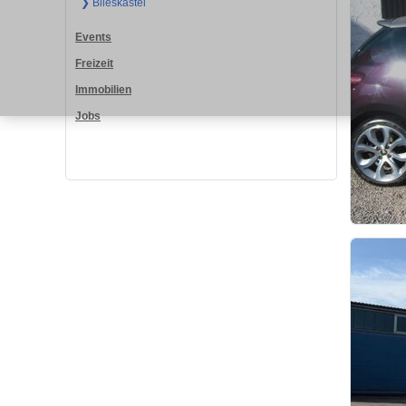
❯ Blieskastel
Events
Freizeit
Immobilien
Jobs