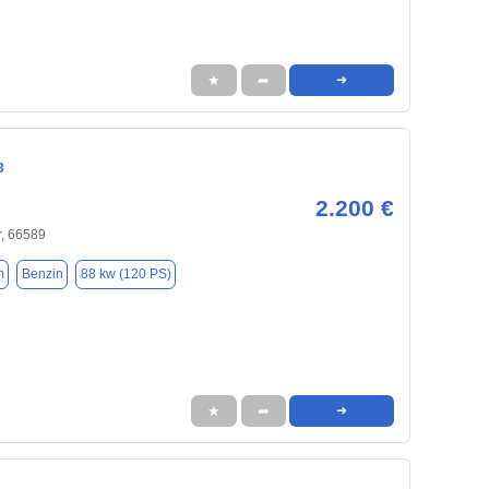
★
➦
➜
3
2.200 €
r, 66589
m
Benzin
88 kw (120 PS)
★
➦
➜