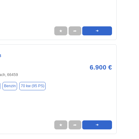
★
➦
➜
3
6.900 €
ach, 66459
Benzin
70 kw (95 PS)
★
➦
➜