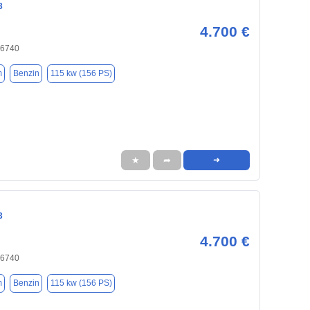
3
4.700 €
66740
m
Benzin
115 kw (156 PS)
★
➦
➜
3
4.700 €
66740
m
Benzin
115 kw (156 PS)