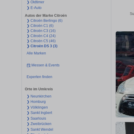
❯ Oldtimer
❯ E-Auto
Su
Autos der Marke Citroën
❯ Citroën Berlingo (6)
❯ Citroën C1 (6)
❯ Citroën C3 (16)
❯ Citroën C4 (24)
❯ Citroën C5 (46)
❯ Citroën DS 3 (3)
Alle Marken
Messen & Events
Experten finden
Orte im Umkreis
❯ Neunkirchen
❯ Homburg
❯ Völklingen
❯ Sankt Ingbert
❯ Saarlouis
❯ Zweibrücken
❯ Sankt Wendel