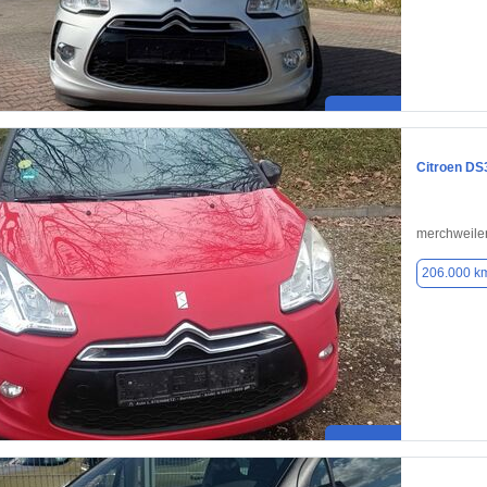
Citroen DS
merchweile
206.000 k