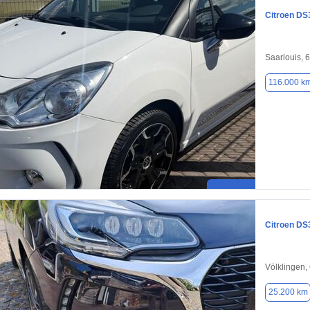
Citroen DS
Saarlouis, 
116.000 k
Citroen DS
Völklingen,
25.200 km