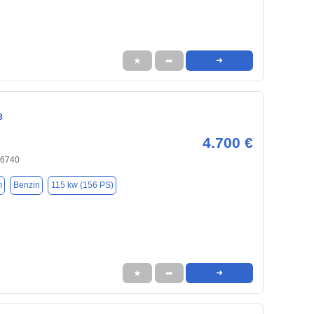
★
➦
➜
3
4.700 €
66740
m
Benzin
115 kw (156 PS)
★
➦
➜