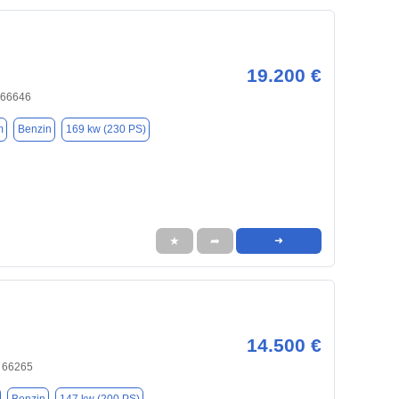
19.200 €
 66646
m
Benzin
169 kw (230 PS)
★
➦
➜
14.500 €
, 66265