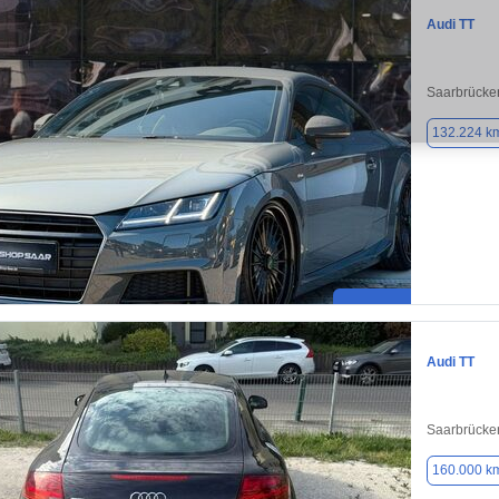
Audi TT
Saarbrücke
132.224 k
Audi TT
Saarbrücke
160.000 k