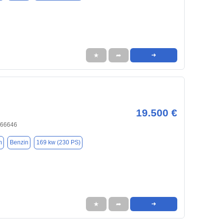
★
➦
➜
19.500 €
 66646
m
Benzin
169 kw (230 PS)
★
➦
➜