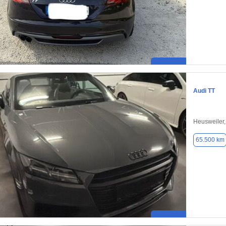
Audi TT
Heusweiler
65.500 km