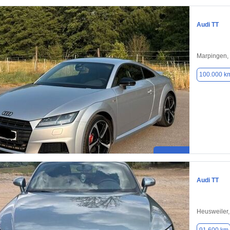
Audi TT
Marpingen,
100.000 k
Audi TT
Heusweiler