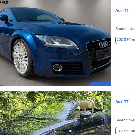
Audi TT
Saarbrücke
230.586 k
Audi TT
Saarbrücke
102.932 k