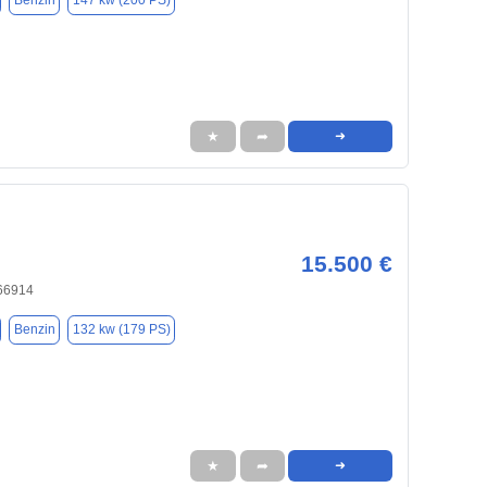
Benzin
147 kw (200 PS)
★
➦
➜
15.500 €
66914
Benzin
132 kw (179 PS)
★
➦
➜