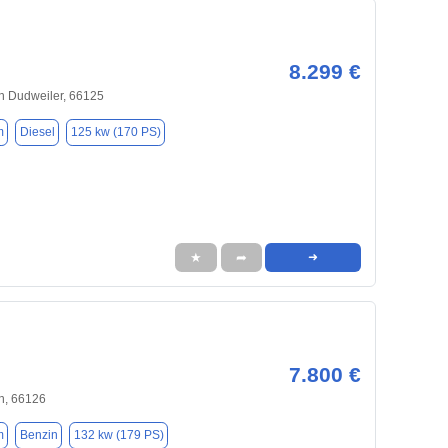
8.299 €
n Dudweiler, 66125
m
Diesel
125 kw (170 PS)
★
➦
➜
7.800 €
n, 66126
m
Benzin
132 kw (179 PS)