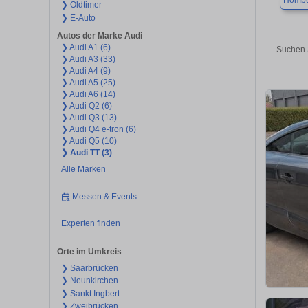
Hombu
❯ Oldtimer
❯ E-Auto
Autos der Marke Audi
❯ Audi A1 (6)
Suchen 
❯ Audi A3 (33)
❯ Audi A4 (9)
❯ Audi A5 (25)
❯ Audi A6 (14)
❯ Audi Q2 (6)
❯ Audi Q3 (13)
❯ Audi Q4 e-tron (6)
❯ Audi Q5 (10)
❯ Audi TT (3)
Alle Marken
Messen & Events
Experten finden
Orte im Umkreis
❯ Saarbrücken
❯ Neunkirchen
❯ Sankt Ingbert
❯ Zweibrücken