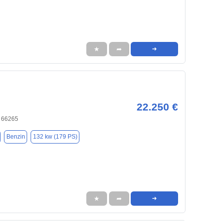
★
➦
➜
22.250 €
, 66265
Benzin
132 kw (179 PS)
★
➦
➜