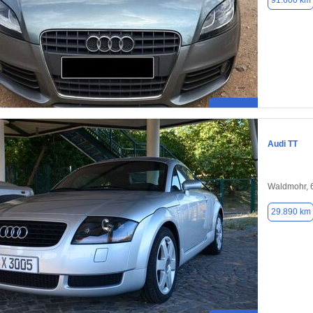
91.600 km
Audi TT
Waldmohr, 
29.890 km