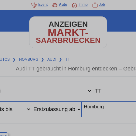
Event
Auto
Immo
Job
ANZEIGEN
MARKT-
SAARBRUECKEN
UTOS
❯
HOMBURG
❯
AUDI
❯
TT
Audi TT gebraucht in Homburg entdecken – Gebr
×