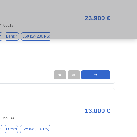
23.900 €
n, 66117
m
Benzin
169 kw (230 PS)
★
➦
➜
13.000 €
n, 66133
m
Diesel
125 kw (170 PS)