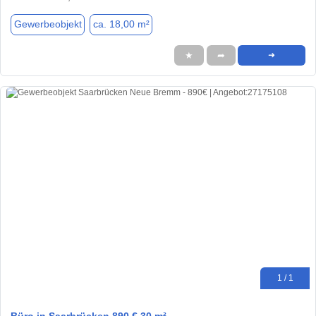
Gewerbeobjekt
ca. 18,00 m²
★
➦
➜
1 / 1