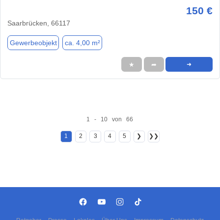
150 €
Saarbrücken, 66117
Gewerbeobjekt
ca. 4,00 m²
★
➦
➜
1 - 10 von 66
1
2
3
4
5
❯
❯❯