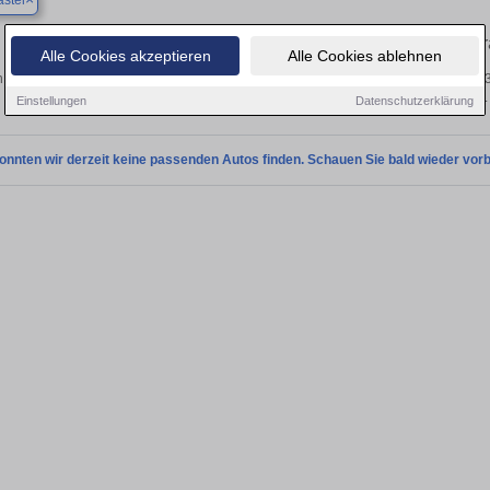
astel
Finden Sie in Blieskastel Ihren g
Alle Cookies akzeptieren
Alle Cookies ablehnen
 Sie in Blieskastel einen BMW Z3 Gebrauchtwagen? Entdecken Sie gebrauchte Z
privat und vom Händler.
Einstellungen
Datenschutzerklärung
onnten wir derzeit keine passenden Autos finden. Schauen Sie bald wieder vorb