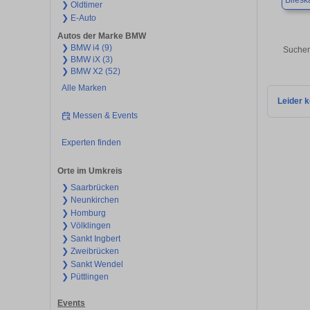
Bliesk
❯ Oldtimer
❯ E-Auto
Autos der Marke BMW
❯ BMW i4 (9)
Suchen
❯ BMW iX (3)
❯ BMW X2 (52)
Alle Marken
Leider k
Messen & Events
Experten finden
Orte im Umkreis
❯ Saarbrücken
❯ Neunkirchen
❯ Homburg
❯ Völklingen
❯ Sankt Ingbert
❯ Zweibrücken
❯ Sankt Wendel
❯ Püttlingen
Events