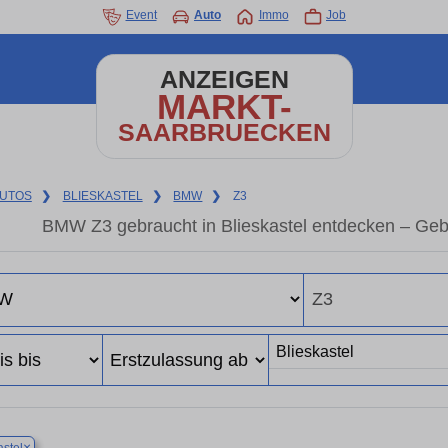
Event
Auto
Immo
Job
ANZEIGEN
MARKT-
SAARBRUECKEN
UTOS
❯
BLIESKASTEL
❯
BMW
❯
Z3
BMW Z3 gebraucht in Blieskastel entdecken – Geb
×