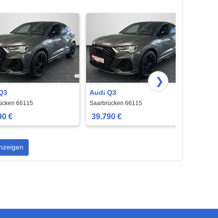
❯
Q3
Audi Q3
Audi 
ücken 66115
Saarbrücken 66115
Saarbr
90 €
39.790 €
34.8
nzeigen