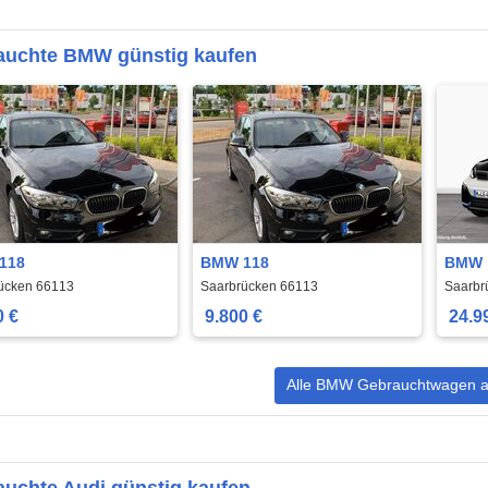
auchte BMW günstig kaufen
118
BMW 118
BMW 
ücken 66113
Saarbrücken 66113
Saarbr
0 €
9.800 €
24.9
Alle BMW Gebrauchtwagen a
uchte Audi günstig kaufen