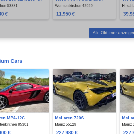
IMER
Liebhaberfahrzeug !!!
Coup
chen 53881
Wermelskirchen 42929
Hirsch
80 €
11.950 €
39.9
Alle Oldtimer anzeige
ium Cars
ren MP4-12C
McLaren 720S
McLar
tenkirchen 85301
Mainz 55129
Mainz 
000 €
227.980 €
227.