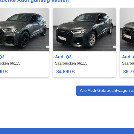
Q3
Audi Q3
Audi 
ücken 66115
Saarbrücken 66115
Saarbr
90 €
34.890 €
39.7
Alle Audi Gebrauchtwagen a