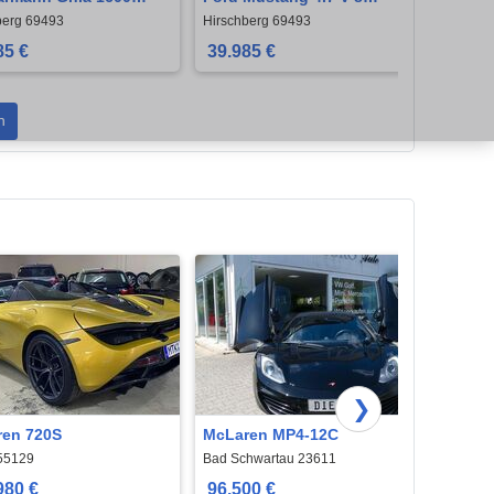
e
Modelljahr 1967
berg 69493
Hirschberg 69493
Hirsch
85 €
39.985 €
19.9
n
❯
en 720S
McLaren MP4-12C
McLa
55129
Bad Schwartau 23611
Bad Sc
980 €
96.500 €
96.5