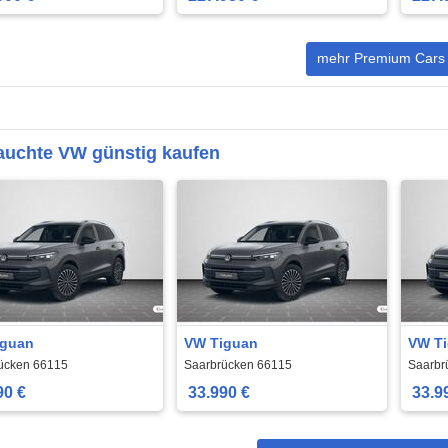
mehr Premium Cars
auchte VW günstig kaufen
iguan
VW Tiguan
VW T
ücken 66115
Saarbrücken 66115
Saarbr
90 €
33.990 €
33.9