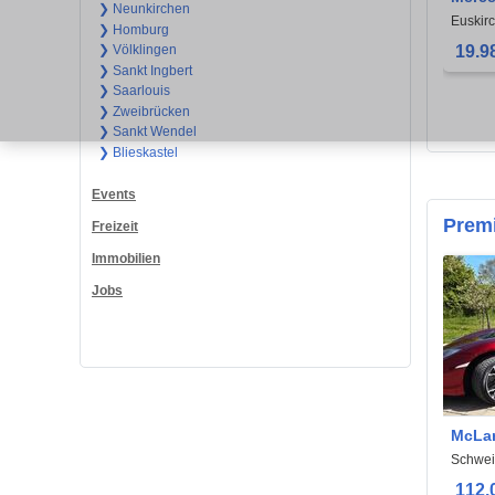
❯ Neunkirchen
OLDT
Euskir
❯ Homburg
19.9
❯ Völklingen
❯ Sankt Ingbert
❯ Saarlouis
❯ Zweibrücken
❯ Sankt Wendel
❯ Blieskastel
Events
Prem
Freizeit
Immobilien
Jobs
McLa
Schwei
112.