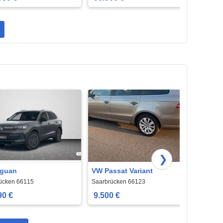
❯
iguan
VW Passat Variant
VW Pa
ücken 66115
Saarbrücken 66123
Saarbr
90 €
9.500 €
9.50