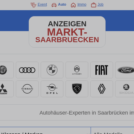
Event
Auto
Immo
Job
ANZEIGEN
MARKT-
SAARBRUECKEN
Autohäuser-Experten in Saarbrücken i