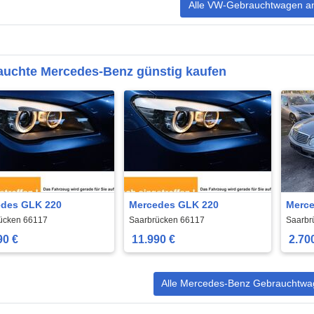
Alle VW-Gebrauchtwagen a
auchte Mercedes-Benz günstig kaufen
des GLK 220
Mercedes GLK 220
Merce
ücken 66117
Saarbrücken 66117
Saarbr
90 €
11.990 €
2.70
Alle Mercedes-Benz Gebrauchtwa