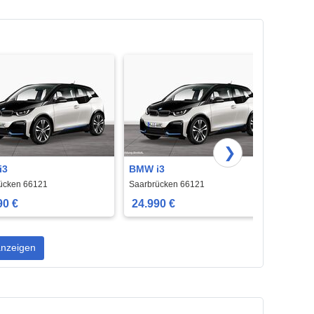
❯
i3
BMW i3
BMW 2
ücken 66121
Saarbrücken 66121
Saarbr
90 €
24.990 €
14.6
nzeigen