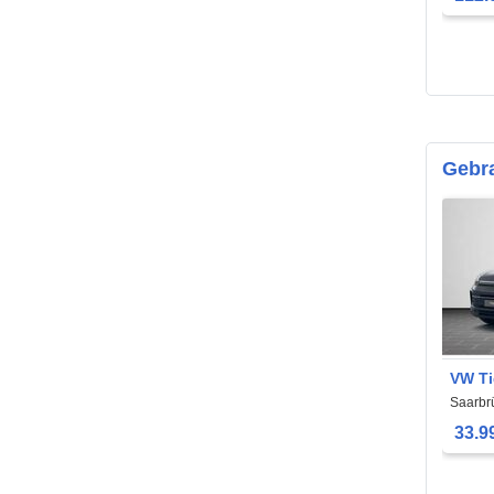
Gebr
VW T
Saarbr
33.9