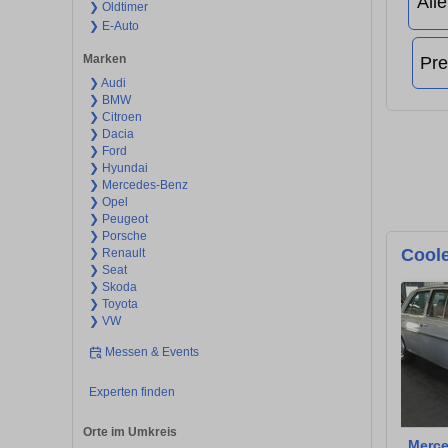
❯ Oldtimer
❯ E-Auto
Marken
❯ Audi
❯ BMW
❯ Citroen
❯ Dacia
❯ Ford
❯ Hyundai
❯ Mercedes-Benz
❯ Opel
❯ Peugeot
❯ Porsche
Coole
❯ Renault
❯ Seat
❯ Skoda
❯ Toyota
❯ VW
Messen & Events
Experten finden
Orte im Umkreis
Merce